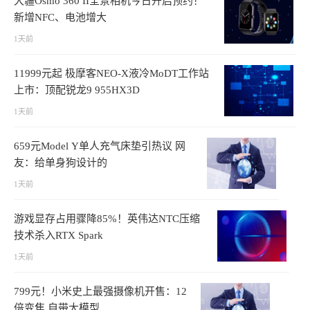
大疆Osmo 360 II全景相机今日开启预约！
新增NFC、电池增大
1天前
11999元起 极摩客NEO-X液冷MoDT工作站
上市：顶配锐龙9 955HX3D
1天前
659元Model Y单人充气床垫引热议 网
友：给单身狗设计的
1天前
游戏显存占用骤降85%！英伟达NTC压缩
技术杀入RTX Spark
1天前
799元！小米史上最强摄像机开售：12
倍变焦 自带大模型