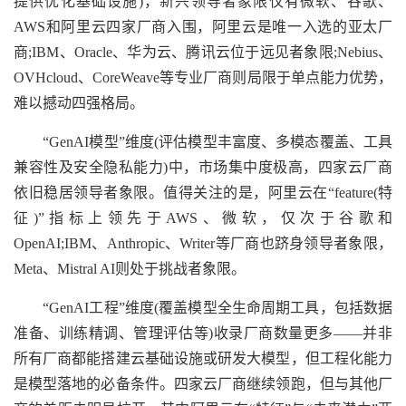
提供优化基础设施)，新兴领导者象限仅有微软、谷歌、
AWS和阿里云四家厂商入围，阿里云是唯一入选的亚太厂
商;IBM、Oracle、华为云、腾讯云位于远见者象限;Nebius、
OVHcloud、CoreWeave等专业厂商则局限于单点能力优势，
难以撼动四强格局。
“GenAI模型”维度(评估模型丰富度、多模态覆盖、工具
兼容性及安全隐私能力)中，市场集中度极高，四家云厂商
依旧稳居领导者象限。值得关注的是，阿里云在“feature(特
征)”指标上领先于AWS、微软，仅次于谷歌和
OpenAI;IBM、Anthropic、Writer等厂商也跻身领导者象限，
Meta、Mistral AI则处于挑战者象限。
“GenAI工程”维度(覆盖模型全生命周期工具，包括数据
准备、训练精调、管理评估等)收录厂商数量更多——并非
所有厂商都能搭建云基础设施或研发大模型，但工程化能力
是模型落地的必备条件。四家云厂商继续领跑，但与其他厂