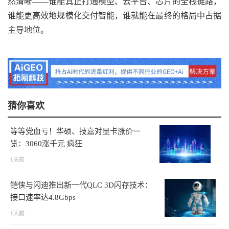
然清晰——谁能真正打通模型、云平台、芯片的全栈链路，
谁能更高效地规模化交付智能，谁就能在最终的格局中占据
主导地位。
猜你喜欢
等等党血亏！华硕、技嘉对显卡涨价一
览：3060涨千元 疯狂
1天前
铠侠与闪迪推出新一代QLC 3D闪存技术：
接口速率达4.8Gbps
1天前