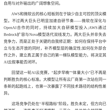
自用与对外输出的广阔想象空间。
AWS和微软云的核心短板则在于缺少自主可控的顶尖模
型。不过两大巨头已明显加速自研节奏——微软在深化与
OpenAI合作的同时，持续加大自研模型投入;AWS通过
Bedrock扩容与Nova模型迭代双线发力。两大巨头并非失去
竞争力，而是正处于关键的自我修正期：如何在保持平台中
立与生态开放的同时，补齐模型层的确定性;如何在外部合
作之外，建立真正属于自己的第一梯队模型能力，将决定其
AI云叙事能否闭环。
回望这一轮AI云竞赛，“起步早晚”“体量大小”已不再是
判断胜负的核心标准。大模型让所有云厂商第一次站在同一
条新的起跑线上，也第一次暴露了不同技术路径的结构性差
异。
这场竞争仍处在“半程路标”阶段。胜负未定，但方向已