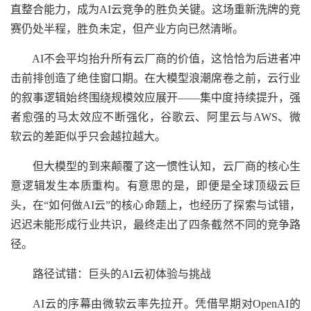
直整合能力，成为AI云竞争的胜负关键。这场重新洗牌的竞
赛仍处半程，胜负未定，但产业方向已然清晰。
AI不会平均抬升所有云厂商的价值，这恰恰为后进者冲
击前排创造了绝佳窗口期。在大模型浪潮席卷之前，云行业
的叙事逻辑始终围绕规模效应展开——集中度持续提升，强
者愈强的马太效应不断强化，谷歌云、阿里云与AWS、微
软云的差距似乎只会越拉越大。
但大模型的到来颠覆了这一惯性认知，云厂商的核心生
意逻辑发生本质重构。有意思的是，即便是全球顶级云巨
头，在“如何做AI云”的核心命题上，也经历了探索与试错，
迟迟未能形成行业共识，最终走出了四条截然不同的竞争路
径。
路径试错：巨头的AI云初体验与挑战
AI云的序幕由微软云率先拉开。凭借早期对OpenAI的