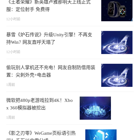
《王者荣耀》新英雄卢雅那明天上线正式
服：定位射手 免费得
12小时前
暴雪《炉石传说》升级Unity引擎！不再支
持Win7 网友直呼天塌了
12小时前
偷玩别人掌机还不充电！网友自制防借用装
置：尖刺外壳+电击器
1周前
微软把480p老游戏拉到4K！Xbo
x 360模拟器被挖出
1周前
《影之刃零》WeGame页标语引热