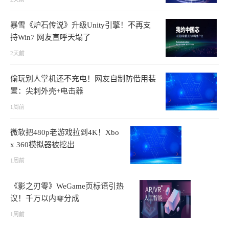
暴雪《炉石传说》升级Unity引擎！不再支
持Win7 网友直呼天塌了
2天前
偷玩别人掌机还不充电！网友自制防借用装
置：尖刺外壳+电击器
1周前
微软把480p老游戏拉到4K！Xbo
x 360模拟器被挖出
1周前
《影之刃零》WeGame页标语引热
议！千万以内零分成
1周前