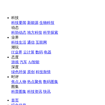
科技
科技要闻
新能源
生物科技
动态
科协动态
地方科技
科学探索
业界
科技生活
通信
互联网
潮玩
IT业界
云计算
数码
电器
态度
游戏
汽车
Ai智能
深度
绿色环保
原创
科技舆情
时评
焦点人物
热点聚焦
数码图集
图集
科普图集
科技资讯
快讯
首页