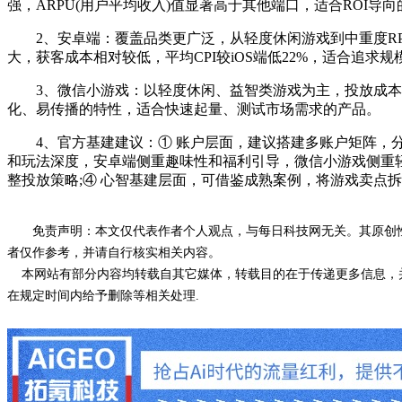
强，ARPU(用户平均收入)值显著高于其他端口，适合ROI导
2、安卓端：覆盖品类更广泛，从轻度休闲游戏到中重度RPG
大，获客成本相对较低，平均CPI较iOS端低22%，适合追求
3、微信小游戏：以轻度休闲、益智类游戏为主，投放成本偏低
化、易传播的特性，适合快速起量、测试市场需求的产品。
4、官方基建建议：① 账户层面，建议搭建多账户矩阵，分品
和玩法深度，安卓端侧重趣味性和福利引导，微信小游戏侧重轻
整投放策略;④ 心智基建层面，可借鉴成熟案例，将游戏卖点
免责声明：本文仅代表作者个人观点，与每日科技网无关。其原创
者仅作参考，并请自行核实相关内容。
本网站有部分内容均转载自其它媒体，转载目的在于传递更多信息，并
在规定时间内给予删除等相关处理.