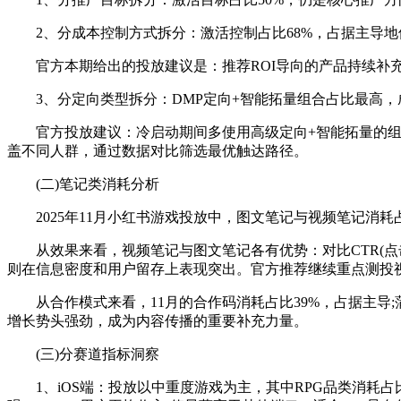
2、分成本控制方式拆分：激活控制占比68%，占据主导地位;
官方本期给出的投放建议是：推荐ROI导向的产品持续补充
3、分定向类型拆分：DMP定向+智能拓量组合占比最高，成
官方投放建议：冷启动期间多使用高级定向+智能拓量的组合
盖不同人群，通过数据对比筛选最优触达路径。
(二)笔记类消耗分析
2025年11月小红书游戏投放中，图文笔记与视频笔记消耗占
从效果来看，视频笔记与图文笔记各有优势：对比CTR(点击率
则在信息密度和用户留存上表现突出。官方推荐继续重点测投
从合作模式来看，11月的合作码消耗占比39%，占据主导;蒲公
增长势头强劲，成为内容传播的重要补充力量。
(三)分赛道指标洞察
1、iOS端：投放以中重度游戏为主，其中RPG品类消耗占比