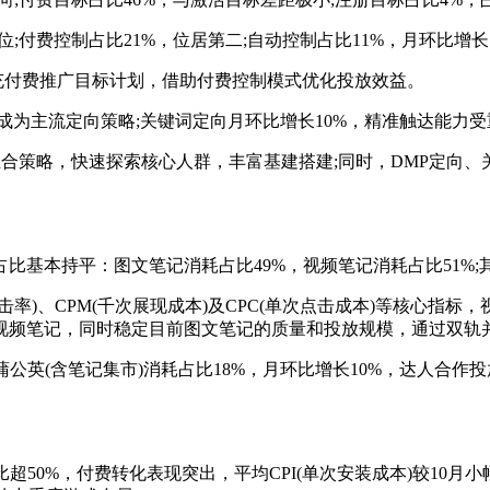
付费控制占比21%，位居第二;自动控制占比11%，月环比增长
付费推广目标计划，借助付费控制模式优化投放效益。
为主流定向策略;关键词定向月环比增长10%，精准触达能力受
策略，快速探索核心人群，丰富基建搭建;同时，DMP定向、
比基本持平：图文笔记消耗占比49%，视频笔记消耗占比51%
)、CPM(千次展现成本)及CPC(单次点击成本)等核心指
视频笔记，同时稳定目前图文笔记的质量和投放规模，通过双轨
英(含笔记集市)消耗占比18%，月环比增长10%，达人合作投放稳
超50%，付费转化表现突出，平均CPI(单次安装成本)较10