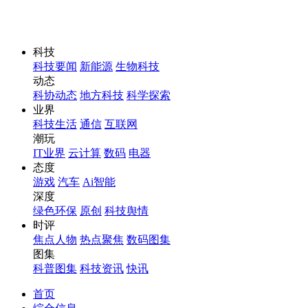
科技
科技要闻
新能源
生物科技
动态
科协动态
地方科技
科学探索
业界
科技生活
通信
互联网
潮玩
IT业界
云计算
数码
电器
态度
游戏
汽车
Ai智能
深度
绿色环保
原创
科技舆情
时评
焦点人物
热点聚焦
数码图集
图集
科普图集
科技资讯
快讯
首页