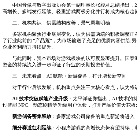
中国音像与数字出版协会第一副理事长张毅君总结指出，2025 
高增长、多端发行延续、轻重游戏两极分化并行将成为核心趋
二、机构共识：供需结构改善，景气周期明确
多家机构聚焦行业底层变化，认为供需两端的积极调整正在
了行业此前的 “产品荒”，为市场输送了充足的优质内容供给
企业盈利能力持续提升。
与此同时，资本市场对游戏板块的认可度显著提升。国泰海通
资金的持续流入进一步印证了行业的长期投资价值。
三、未来看点：AI 赋能 + 新游储备，打开增长新空间
对于行业后续发展，机构重点关注三大核心看点，认为将进
AI 技术突破赋能产业升级
：太平洋证券指出，AI 技术
过智能 NPC、动态剧情等升级用户体验，打开产品价值天花板;
新游储备密集释放
：多家游戏公司储备的重点新游将进入
细分赛道红利延续
：小程序游戏的高增长态势有望持续，电