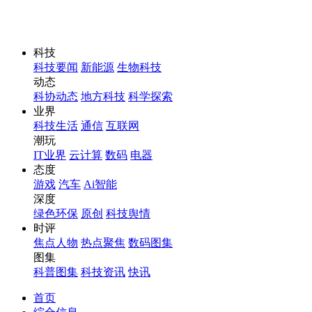
科技
科技要闻
新能源
生物科技
动态
科协动态
地方科技
科学探索
业界
科技生活
通信
互联网
潮玩
IT业界
云计算
数码
电器
态度
游戏
汽车
Ai智能
深度
绿色环保
原创
科技舆情
时评
焦点人物
热点聚焦
数码图集
图集
科普图集
科技资讯
快讯
首页