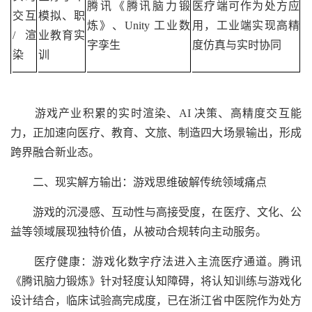
腾讯《腾讯脑力锻
医疗端可作为处方应
交互
模拟、职
炼》、Unity 工业数
用，工业端实现高精
/ 渲
业教育实
字孪生
度仿真与实时协同
染
训
游戏产业积累的实时渲染、AI 决策、高精度交互能
力，正加速向医疗、教育、文旅、制造四大场景输出，形成
跨界融合新业态。
二、现实解方输出：游戏思维破解传统领域痛点
游戏的沉浸感、互动性与高接受度，在医疗、文化、公
益等领域展现独特价值，从被动合规转向主动服务。
医疗健康：游戏化数字疗法进入主流医疗通道。腾讯
《腾讯脑力锻炼》针对轻度认知障碍，将认知训练与游戏化
设计结合，临床试验高完成度，已在浙江省中医院作为处方