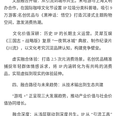
文旅融合升级：从引流到城市共生。米哈游与上海文明
办合作，在国际咖啡文化节设置 IP 垃圾分类科普墙，吸引 9
万游客;名创优品与《黑神话：悟空》打造沉浸式主题购物
空间，激发消费热潮。
文化价值深耕：历史 IP 的长期主义运营。灵犀互娱
《三国志・战略版》复原 “一夜筑冰城” 典故、制作纪录片
《川流》，以文化考究沉淀品牌认知，构建竞争壁垒。
虚实融合体验：打造 2.5 次元消费场景。名创优品精准
捕捉年轻群体情感诉求，将 IP 内涵转化为有共鸣的消费
品，实现虚拟到现实的体验延伸。
四、融合路径与未来趋势：从技术输出到生态共建
“游戏 +” 正呈现三大发展趋势，推动产业价值与社会价
值协同增长。
融合深度：从浅层联动到深度共生。IP 从 “引流工具”