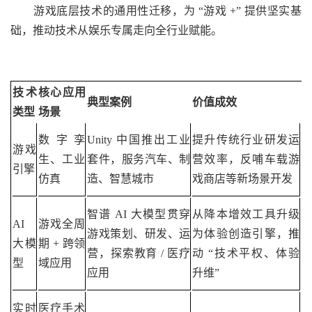
游戏底层技术的通用性迁移，为 “游戏 +” 提供坚实基
础，推动技术从娱乐专属走向全行业赋能。
技术
核心应用
典型案例
价值成效
类型
场景
数字孪
Unity 中国推出工业
提升传统行业研发运
游戏
生、工业
套件，服务汽车、制
营效率，反哺车载游
引擎
仿真
造、智慧城市
戏商店等新场景开发
智谱 AI 大模型贯穿
从降本增效工具升级
AI
游戏全周
游戏策划、研发、运
为体验创造引擎，推
大模
期 + 跨领
营，探索教育 / 医疗
动 “技术平权、体验
型
域应用
应用
升维”
实时
医疗手术