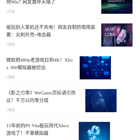
持Win7 网友直呼天塌了
1天前
偷玩别人掌机还不充电！网友自制防借用装
置：尖刺外壳+电击器
1周前
微软把480p老游戏拉到4K！Xbo
x 360模拟器被挖出
1周前
《影之刃零》WeGame页标语引热
议！千万以内零分成
1周前
15年前的PS Vita能玩现代Xbox
游戏了！不靠模拟器