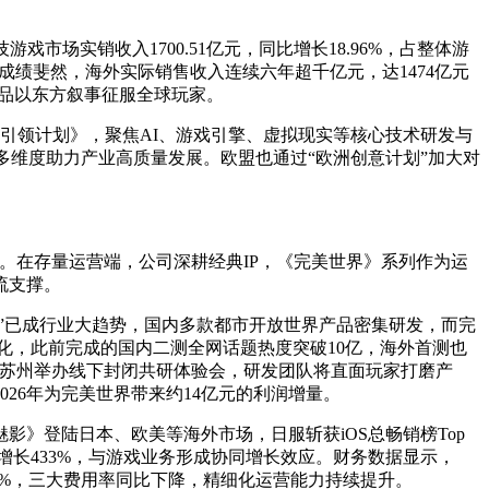
戏市场实销收入1700.51亿元，同比增长18.96%，占整体游
出海成绩斐然，海外实际销售收入连续六年超千亿元，达1474亿元
等产品以东方叙事征服全球玩家。
领计划》，聚焦AI、游戏引擎、虚拟现实等核心技术研发与
等多维度助力产业高质量发展。欧盟也通过“欧洲创意计划”加大对
。在存量运营端，公司深耕经典IP，《完美世界》系列作为运
流支撑。
”已成行业大趋势，国内多款都市开放世界产品密集研发，而完
优化，此前完成的国内二测全网话题热度突破10亿，海外首测也
28日在苏州举办线下封闭共研体验会，研发团队将直面玩家打磨产
26年为完美世界带来约14亿元的利润增量。
登陆日本、欧美等海外市场，日服斩获iOS总畅销榜Top
同比增长433%，与游戏业务形成协同增长效应。财务数据显示，
4.83%，三大费用率同比下降，精细化运营能力持续提升。