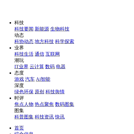
科技
科技要闻
新能源
生物科技
动态
科协动态
地方科技
科学探索
业界
科技生活
通信
互联网
潮玩
IT业界
云计算
数码
电器
态度
游戏
汽车
Ai智能
深度
绿色环保
原创
科技舆情
时评
焦点人物
热点聚焦
数码图集
图集
科普图集
科技资讯
快讯
首页