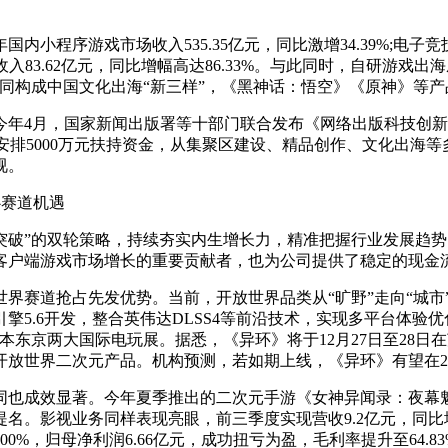
序游戏市场收入535.35亿元，同比激增34.39%;电子竞技游
入83.62亿元，同比增幅高达86.33%。与此同时，自研游戏
、微短剧共同构成中国文化出海“新三样”，《黑神话：悟空》《原神》
4月，国家新闻出版署等十部门联合发布《网络出版科技创新引
安排5000万元扶持资金，从集聚区建设、精品创作、文化出海
视。
赛道机遇
破”的双轮策略，持续夯实内生增长力，精准把握行业发展趋势
为客户端游戏市场增长的重要贡献者，也为公司提供了稳定的现金
赛道抢占先发优势。当前，开放世界品类从“旷野”走向“城市
5.6开发，整合英伟达DLSS4等前沿技术，实现多平台体验
科隆、日本东京两大国际电玩展。据悉，《异环》将于12月27日至
放世界二次元产品。机构预测，若如期上线，《异环》有望在20
成效显著。今年夏季推出的二次元手游《女神异闻录：夜幕魅影》
动游戏”提名。影视业务同样表现亮眼，前三季度实现营收9.2亿元，
33.00%，归母净利润6.66亿元，成功扭亏为盈，毛利率提升至6