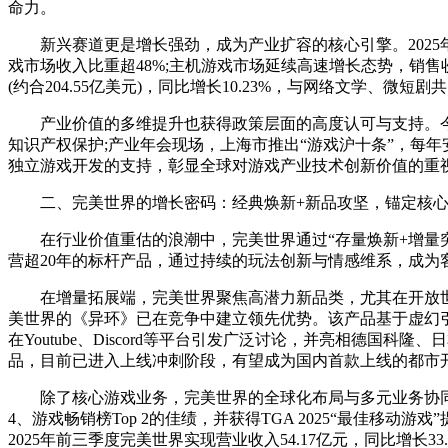
命力。
新兴赛道更是增长强劲，成为产业扩容的核心引擎。2025年国内小程
戏市场收入比重超48%;主机游戏市场延续高速增长态势，销售收
(约合204.55亿美元)，同比增长10.23%，与网络文学
产业价值的多维提升也获得政策层面的高度认可与支持。今年
知识产权保护;产业年会现场，上海市推出“游戏沪十条”，每年
独立游戏开发的支持，彰显全球对游戏产业技术创新价值的重
二、完美世界的增长密码：经典焕新+新品攻坚，锚定核心
在行业价值重估的浪潮中，完美世界通过“存量焕新+增量突
营超20年的标杆产品，通过持续的玩法创新与情感维系，成
在增量拓展端，完美世界聚焦高潜力新品类，尤其在开放世界
美世界的《异环》已在竞争中建立领先优势。该产品基于虚幻引擎
在Youtube、Discord等平台引发广泛讨论，并亮相德国
品，目前已进入上线冲刺阶段，有望成为国内首款上线的都市开
除了核心游戏业务，完美世界的全球化布局与多元业务协同也
4、游戏畅销榜Top 2的佳绩，并获得TGA 2025“最佳移
2025年前三季度完美世界实现营业收入54.17亿元，同比增长