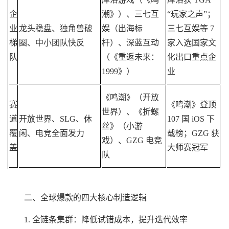
企
潮》）、三七互
“玩家之声”；
业
龙头稳盘、独角兽破
娱（出海标
三七互娱等 7
梯
圈、中小团队快反
杆）、深蓝互动
家入选国家文
队
（《重返未来：
化出口重点企
1999》）
业
《鸣潮》（开放
赛
《鸣潮》登顶
世界）、《折螺
道
开放世界、SLG、休
107 国 iOS 下
丝》（小游
覆
闲、电竞全面发力
载榜；GZG 获
戏）、GZG 电竞
盖
大师赛冠军
队
二、全球爆款的四大核心制造逻辑
1. 全链条集群：降低试错成本，提升迭代效率