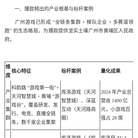
一、爆款频出的产业根基与标杆案例
广州游戏已形成 “全链条集群 + 梯队企业 + 多赛道领
跑” 的生态格局，为爆款提供坚实土壤广州市黄埔区人民政
府。
维
核心特征
标杆案例
量化成果
度
科韵路 “游戏第一街”+
产
库洛游戏（天河
2024 年产业总
天河智慧城 + 黄埔 “游
业
智慧城）、深蓝
营收 1400 亿
戏谷”，覆盖研发、发
集
互动（天河路商
元，小游戏百
行、电竞、直播全链
群
圈）
强占 28 席
条，数千家企业集聚
库洛游戏（《鸣
库洛获 TGA