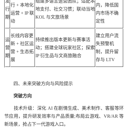
发
组建多语言运营团队；适配本
行 + 本地化
内，降低国
行
地支付、社交习惯；联动当地
运营 + IP 联
内市场不确
期
KOL 与文旅场景
动
定性
长线内容更
建立用户流
运
持续推出版本更新与赛事活
新 + 社区运
失预警机
营
动；搭建全球玩家社区；探索
营 + 生态拓
制，提升留
期
IP 衍生品与文商旅融合
展
存与 LTV
四、未来突破方向与风险提示
突破方向
技术升级：深化 AI 在剧情生成、美术制作、客服等环
节应用，提升研发效率与产品质量;布局云游戏、VR/AR 等
新场景，抢占下一代游戏入口。