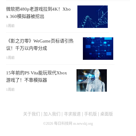
微软把480p老游戏拉到4K！Xbo
x 360模拟器被挖出
1周前
《影之刃零》WeGame页标语引热
议！千万以内零分成
1周前
15年前的PS Vita能玩现代Xbox
游戏了！不靠模拟器
1周前
关于我们
加入我们
寻求报道
手机版
桌面版
©
2026
每日科技网 m.newskj.org