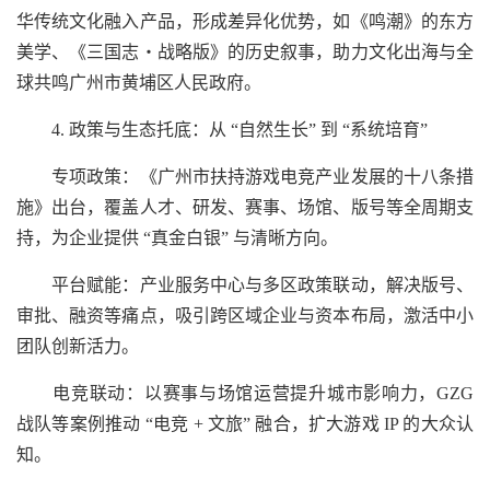
华传统文化融入产品，形成差异化优势，如《鸣潮》的东方
美学、《三国志・战略版》的历史叙事，助力文化出海与全
球共鸣广州市黄埔区人民政府。
4. 政策与生态托底：从 “自然生长” 到 “系统培育”
专项政策：《广州市扶持游戏电竞产业发展的十八条措
施》出台，覆盖人才、研发、赛事、场馆、版号等全周期支
持，为企业提供 “真金白银” 与清晰方向。
平台赋能：产业服务中心与多区政策联动，解决版号、
审批、融资等痛点，吸引跨区域企业与资本布局，激活中小
团队创新活力。
电竞联动：以赛事与场馆运营提升城市影响力，GZG
战队等案例推动 “电竞 + 文旅” 融合，扩大游戏 IP 的大众认
知。