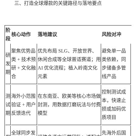
三、打造全球爆款的关键路径与落地要点
阶
核心动作
落地建议
风险对冲
段
聚焦优势品
优先布局 SLG、开放世界、
避免单一品
研
类 + 技术预
休闲合成等全球普适赛道；用
类依赖，同
发
研 + 文化融
AI 优化流程；植入岭南文化
步储备多管
期
合
元素
线产品
控制测试成
测
海外小范围
在东南亚、欧美等核心市场做
本，快速止
试
验证 + 用户
封测，用数据打磨玩法与付费
损或加码优
期
反馈迭代
模型
质项目
全球同步发
先海外后国