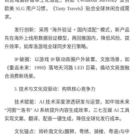
对区域偏好做本土化适配，例如《Whiteout Survival》契合
欧美 SLG 用户习惯，《Tasty Travels》贴合全球休闲合成需
求。
发行创新：采用 “海外验证 + 国内适配” 模式，新产品
先在海外上线用数据验证模型，再回推国内，降低风险、提
升效率，如库洛游戏全球同步发行策略。
IP 破圈：以游戏 IP 联动商圈户外装置、文旅场景，如
《重返未来：1999》落地天河路 LED 巨幕，撬动文商旅融
合消费新场景。
3. 技术与文化双驱动：构筑核心竞争力
技术赋能：AI 技术深度渗透研发与运营，如中旭未来
“河图”“洛书” AI 系统提升内容生成效率，三七互娱 AI 工具
实现文案、翻译、配音一键生成，降低全球化发行成本。
文化锚点：将岭南文化(醒狮、粤绣、骑楼、粤语)与中