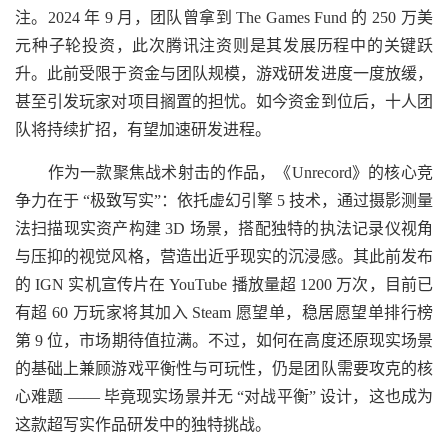
注。2024 年 9 月，团队曾拿到 The Games Fund 的 250 万美
元种子轮投资，此次腾讯注资则是其发展历程中的关键跃
升。此前受限于资金与团队规模，游戏研发进度一度放缓，
甚至引发玩家对项目搁置的担忧。如今资金到位后，十人团
队将持续扩招，有望加速研发进程。
作为一款聚焦战术射击的作品，《Unrecord》的核心竞
争力在于 “极致写实”：依托虚幻引擎 5 技术，通过摄影测量
法扫描现实资产构建 3D 场景，搭配独特的执法记录仪视角
与压抑的视觉风格，营造出近乎现实的沉浸感。其此前发布
的 IGN 实机宣传片在 YouTube 播放量超 1200 万次，目前已
有超 60 万玩家将其加入 Steam 愿望单，稳居愿望单排行榜
第 9 位，市场期待值拉满。不过，如何在高度还原现实场景
的基础上兼顾游戏平衡性与可玩性，仍是团队需要攻克的核
心难题 —— 毕竟现实场景并无 “对战平衡” 设计，这也成为
这款超写实作品研发中的独特挑战。