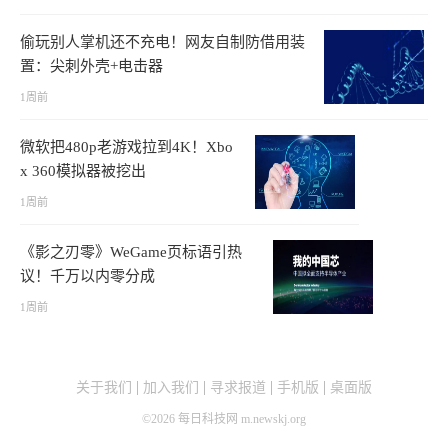
偷玩别人掌机还不充电！网友自制防借用装
置：尖刺外壳+电击器
1周前
微软把480p老游戏拉到4K！Xbo
x 360模拟器被挖出
1周前
《影之刃零》WeGame页标语引热
议！千万以内零分成
1周前
关于我们
加入我们
寻求报道
手机版
桌面版
©
2026
每日科技网 m.newskj.org