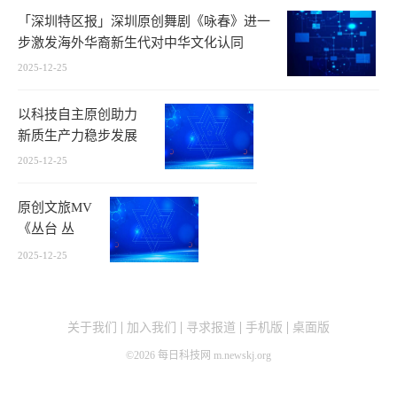
「深圳特区报」深圳原创舞剧《咏春》进一
步激发海外华裔新生代对中华文化认同
2025-12-25
以科技自主原创助力
新质生产力稳步发展
2025-12-25
原创文旅MV
《丛台 丛
台》发布
2025-12-25
关于我们
加入我们
寻求报道
手机版
桌面版
©
2026
每日科技网 m.newskj.org