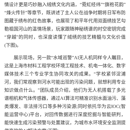
情设计更是巧妙融入绒绣文化内涵，“霓虹经纬”“旗袍花韵”
“烽火传针”等章节，既讲述了主人公在战争时期将日军布防
图藏于绣布的红色故事，也展现了和平年代用双面绣技艺勾
勒祖国河山的温情场景，玩家跟随神秘绣谱的时空密钥完成
“穿越”的同时，也深度读懂了绒绣的技艺精髓与文化价值
(下图)。
展示现场，另一款“水域巡警”AI无人机同样令人瞩目，
这是上海市材料工程学校环境工程技术、机电一体化、数字
媒体技术三个专业学生协同攻关的成果。“学校紧邻淀浦
河，我们常观察到河水可能出现的污染问题，就想利用专业
知识做点什么。”团队成员介绍，他们为无人机搭载了多光
谱相机和气体传感器，通过AI算法可精准识别水面油污、藻
类爆发、非法排污口等多种污染源;同时依托华为云IOC(智
能运营中心)平台，对回传数据进行深度挖掘与智能研判，
能快速生成污染预警与处置建议，为城市水环境安全监测提