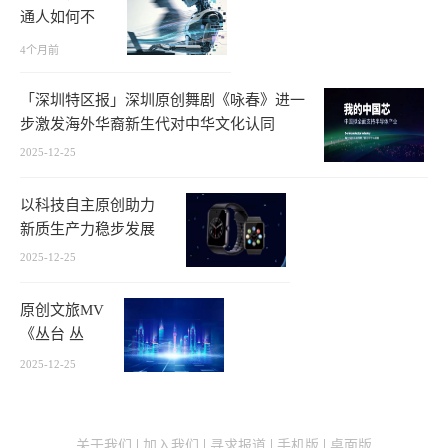
通人如何不
被淘汰？
4个月前
「深圳特区报」深圳原创舞剧《咏春》进一
步激发海外华裔新生代对中华文化认同
2025-12-25
以科技自主原创助力
新质生产力稳步发展
2025-12-25
原创文旅MV
《丛台 丛
台》发布
2025-12-25
关于我们
加入我们
寻求报道
手机版
桌面版