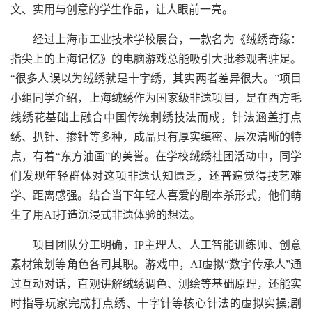
文、实用与创意的学生作品，让人眼前一亮。
经过上海市工业技术学校展台，一款名为《绒绣奇缘：
指尖上的上海记忆》的电脑游戏总能吸引大批参观者驻足。
“很多人误以为绒绣就是十字绣，其实两者差异很大。”项目
小组同学介绍，上海绒绣作为国家级非遗项目，是在西方毛
线绣花基础上融合中国传统刺绣技法而成，针法涵盖打点
绣、扒针、掺针等多种，成品具有厚实缜密、层次清晰的特
点，有着“东方油画”的美誉。在学校绒绣社团活动中，同学
们发现年轻群体对这项非遗认知匮乏，还普遍觉得技艺难
学、距离感强。结合当下年轻人喜爱的剧本杀形式，他们萌
生了用AI打造沉浸式非遗体验的想法。
项目团队分工明确，IP主理人、人工智能训练师、创意
素材策划等角色各司其职。游戏中，AI虚拟“数字传承人”通
过互动对话，直观讲解绒绣调色、测绘等基础原理，还能实
时指导玩家完成打点绣、十字针等核心针法的虚拟实操;剧