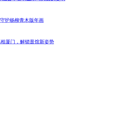
守护杨柳青木版年画
亮相厦门，解锁逛馆新姿势