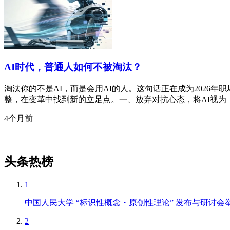
AI时代，普通人如何不被淘汰？
淘汰你的不是AI，而是会用AI的人。这句话正在成为2026
整，在变革中找到新的立足点。一、放弃对抗心态，将AI视为
4个月前
头条热榜
1
中国人民大学 “标识性概念・原创性理论” 发布与研讨会举
2