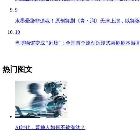
9
水墨晕染非遗魂！原创舞剧《青・润》天津上演，以舞姿
10
当博物馆变成 "剧场"：全国首个原创沉浸式喜剧剧本游
热门图文
AI时代，普通人如何不被淘汰？