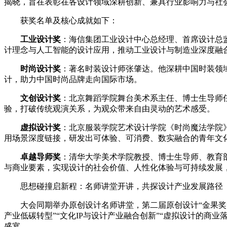
揭晓，旨在表彰在各设计领域深耕创新、兼具行业影响力与社
获奖名单及核心成就如下：
工业设计奖
：海信集团工业设计中心总经理、首席设计总
计理念与人工智能的设计应用，推动工业设计与制造业深度融
时尚设计奖
：著名时装设计师张肇达。他深耕中国时装领
计，助力中国时尚品牌走向国际市场。
文创设计奖
：北京舞蹈学院舞台美术系主任、博士生导师
验，打破传统观演关系，为观众带来自由灵动的艺术感受。
虚拟设计奖
：北京服装学院艺术设计学院《时尚魔法学院
用场景深度链接，研发出可体验、可消费、数实融合的青年文
卓越导师奖
：清华大学美术学院教授、博士生导师、教育
与商业要素，实现设计的社会价值、人性化体验与可持续发展
思想碰撞启新程：名师讲堂开讲，共探设计产业发展路径
大会同期举办原创设计名师讲堂，第二届原创设计“金果奖”
产业低碳转型”“文化IP与设计产业融合创新”“虚拟设计的
盛宴。