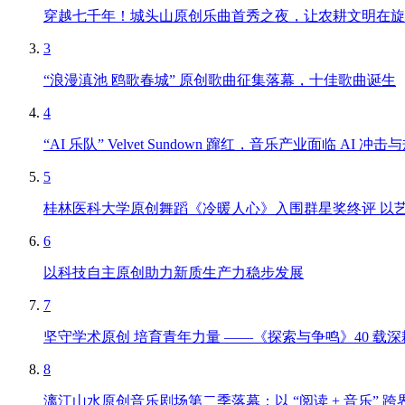
穿越七千年！城头山原创乐曲首秀之夜，让农耕文明在旋
3
“浪漫滇池 鸥歌春城” 原创歌曲征集落幕，十佳歌曲诞生
4
“AI 乐队” Velvet Sundown 蹿红，音乐产业面临 AI 冲
5
桂林医科大学原创舞蹈《冷暖人心》入围群星奖终评 以
6
以科技自主原创助力新质生产力稳步发展
7
坚守学术原创 培育青年力量 ——《探索与争鸣》40 载
8
漓江山水原创音乐剧场第二季落幕：以 “阅读 + 音乐”