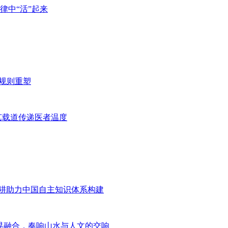
律中“活”起来
击与规则重塑
艺载道传递医者温度
深耕助力中国自主知识体系构建
 跨界融合，奏响山水与人文的交响