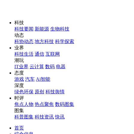
科技
科技要闻
新能源
生物科技
动态
科协动态
地方科技
科学探索
业界
科技生活
通信
互联网
潮玩
IT业界
云计算
数码
电器
态度
游戏
汽车
Ai智能
深度
绿色环保
原创
科技舆情
时评
焦点人物
热点聚焦
数码图集
图集
科普图集
科技资讯
快讯
首页