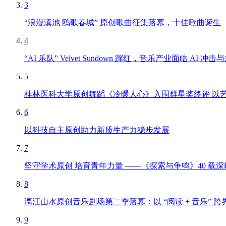
3
“浪漫滇池 鸥歌春城” 原创歌曲征集落幕，十佳歌曲诞生
4
“AI 乐队” Velvet Sundown 蹿红，音乐产业面临 AI 冲
5
桂林医科大学原创舞蹈《冷暖人心》入围群星奖终评 以
6
以科技自主原创助力新质生产力稳步发展
7
坚守学术原创 培育青年力量 ——《探索与争鸣》40 载
8
漓江山水原创音乐剧场第二季落幕：以 “阅读 + 音乐”
9