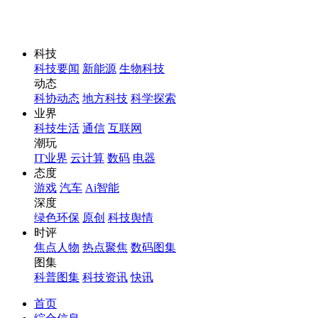
科技
科技要闻
新能源
生物科技
动态
科协动态
地方科技
科学探索
业界
科技生活
通信
互联网
潮玩
IT业界
云计算
数码
电器
态度
游戏
汽车
Ai智能
深度
绿色环保
原创
科技舆情
时评
焦点人物
热点聚焦
数码图集
图集
科普图集
科技资讯
快讯
首页