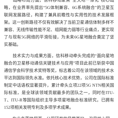
战略布局方面，信科移动聚焦“空天地一体化”核心战
略，在业界率先提出“5G体制兼容、6G系统融合”的卫星互
联网发展路径，构建了兼具前瞻性与实用性的技术发展框
架。这一创新路径不仅有效解决了当前卫星通信体制多样不
兼容、无线传输性能不足、组网能力弱等行业痛点，更实现
了与现有5G网络的平滑衔接，为未来6G星地融合奠定了坚
实基础。
技术实力与成果方面，信科移动牵头完成的“面向星地
融合的卫星移动通信关键技术与应用”项目此前已斩获中国
通信学会科学技术奖特等奖，标志着公司在该领域的技术水
平达到国际领先水准。依托核心技术优势，公司在国际标准
制定中话语权显著提升，累计牵头立项22项5G NTN相关国
际标准，是全球该领域贡献最多的团队之一，同时在ITU-
T、ITU-R等国际组织主导多项星地融合标准研究，已拥有
152项相关发明专利及多项学术成果。