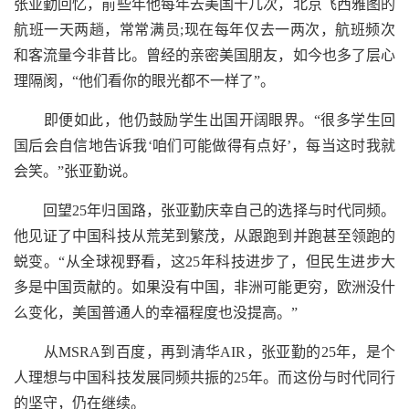
张亚勤回忆，前些年他每年去美国十几次，北京飞西雅图的
航班一天两趟，常常满员;现在每年仅去一两次，航班频次
和客流量今非昔比。曾经的亲密美国朋友，如今也多了层心
理隔阂，“他们看你的眼光都不一样了”。
即便如此，他仍鼓励学生出国开阔眼界。“很多学生回
国后会自信地告诉我‘咱们可能做得有点好’，每当这时我就
会笑。”张亚勤说。
回望25年归国路，张亚勤庆幸自己的选择与时代同频。
他见证了中国科技从荒芜到繁茂，从跟跑到并跑甚至领跑的
蜕变。“从全球视野看，这25年科技进步了，但民生进步大
多是中国贡献的。如果没有中国，非洲可能更穷，欧洲没什
么变化，美国普通人的幸福程度也没提高。”
从MSRA到百度，再到清华AIR，张亚勤的25年，是个
人理想与中国科技发展同频共振的25年。而这份与时代同行
的坚守，仍在继续。