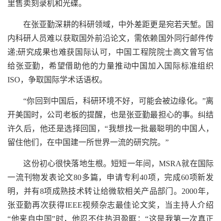
里售卖刻录机和光碟。
在张亚勤深耕的科研领域，中外差距更是宛若天堑。国
内科研人员难以获取国外前沿论文，需依赖国外同行邮件传
递;研究成果也难获国际认可，中国工程院院士高文曾写信
给张亚勤，希望借助他的力量推动中国加入国际标准组织
ISO，争取国际学术话语权。
“你回到中国后，科研环境不好，可能会被边缘化。”离
开美国时，公司老板的提醒，也是张亚勤最担心的事。纠结
许久后，他还是选择回国，“我想找一批最聪明的中国人，
留住他们，在中国建一所世界一流的研究院。”
这份初心很快落地生根。短短一年间，MSRA就在国际
一流刊物发表论文80多篇，申请专利40项，完成60项新发
明，并有8项成熟技术转让给微软相关产品部门。2000年，
张亚勤再次获得IEEE视频杂志最佳论文奖，当主持人介绍
“他来自中国”时，他忍不住热泪盈眶：“这是我第一次真正