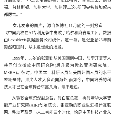
详后回复：“不是比哈佛厉害，是比哈佛、麻省理工、斯坦
福、普林斯顿、加州大学、加州理工这6所顶尖名校加起来
都厉害。”
女儿发来的图片，源自彭博社11月底的一则报道——
《中国高校在AI专利竞争中击败了哈佛和麻省理工》，数据
由LexisNexis数据服务公司统计。这一幕，是张亚勤25年前
毅然归国时，从未敢想象的场景。
1999年，33岁的张亚勤从美国回到中国，与李开复等人
共同创立微软中国研究院(后升级为微软亚洲研究院，
MSRA)。彼时，中国本土科研人员与美国归国人员的水平
差距悬殊，顶尖人才大多流向海外;而如今，中国培养的科
技人才已在全球舞台崭露头角，毫不逊色。
从微软全球资深副总裁，到百度总裁，再到清华大学智
能产业研究院(AIR)创始院长，张亚勤的职业生涯横跨互联
网、移动互联网与人工智能三个时代，恰是中国科技产业从