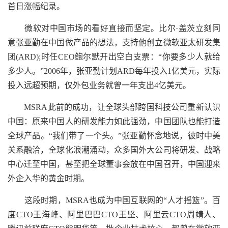
首日涨幅纪录。
微软对中国市场的看好直接而坚定。比尔·盖茨立刻同
意张亚勤在中国做产品的想法，支持他创立微软亚太研发集
团(ARD);时任CEO鲍尔默开出空白支票：“你要多少人就给
多少人。”2006年，张亚勤计划ARD每年投入1亿美元，实际
投入远超预期，仅外包业务就曾一年支出4亿美元。
MSRA此前的成功，让全球头部跨国科技公司重新认识
中国：原来中国人的研发能力如此强劲，中国团队也能打造
全球产品。“我们带了一个头。”张亚勤怀念地说，彼时中美
关系融洽，全球化浪潮涌动，众多国外大公司将研发、战略
中心迁至中国，甚至把全球董事会放在中国召开，中国迎来
外企入华的黄金时期。
这段时期，MSRA也成为中国互联网的“人才摇篮”。百
度CTO王海峰、阿里巴巴CTO王坚、阿里云CTO周靖人、