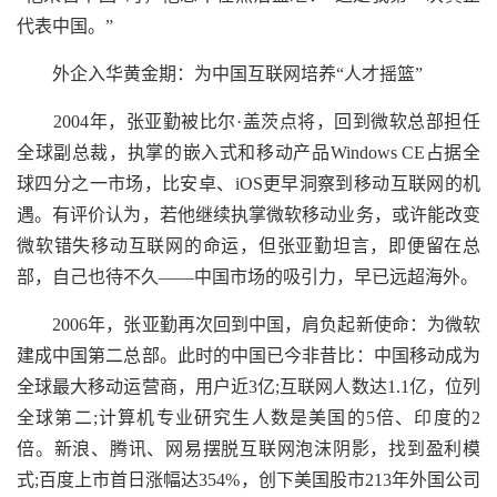
代表中国。”
外企入华黄金期：为中国互联网培养“人才摇篮”
2004年，张亚勤被比尔·盖茨点将，回到微软总部担任
全球副总裁，执掌的嵌入式和移动产品Windows CE占据全
球四分之一市场，比安卓、iOS更早洞察到移动互联网的机
遇。有评价认为，若他继续执掌微软移动业务，或许能改变
微软错失移动互联网的命运，但张亚勤坦言，即便留在总
部，自己也待不久——中国市场的吸引力，早已远超海外。
2006年，张亚勤再次回到中国，肩负起新使命：为微软
建成中国第二总部。此时的中国已今非昔比：中国移动成为
全球最大移动运营商，用户近3亿;互联网人数达1.1亿，位列
全球第二;计算机专业研究生人数是美国的5倍、印度的2
倍。新浪、腾讯、网易摆脱互联网泡沫阴影，找到盈利模
式;百度上市首日涨幅达354%，创下美国股市213年外国公司