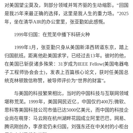
对美国望尘莫及，到部分领域并驾齐驱的生动缩影。“回国
是我25年来最正确的选择，这里是我人生的重力场。”2025
年，坐在清华AIR的办公室里，张亚勤如此感慨。
1999年归国：在荒芜中播下科研火种
1999年1月，张亚勤只身从美国新泽西转道东京，踏上
归国航班。距离他赴美国求学，已经过去13年。彼时的他，
在美国已斩获诸多殊荣：31岁成为IEEE Fellow(美国电器电
子工程师协会会士)，发表上百篇核心论文，获时任美国总
统克林顿致信称赞，被导师评价为“世界的财富”。
与美国的科技繁荣相比，当时的中国科技与互联网领域
堪称荒芜。1999年，美国网民近亿，中国仅约400万;微软、
思科等美国科技公司市值已达5000亿美元，而中国的科技企
业尚在萌芽：马云刚在杭州湖畔花园成立阿里巴巴，网易、
腾讯刚创办，李彦宏仍未归国，刘强东还在中关村的小柜台