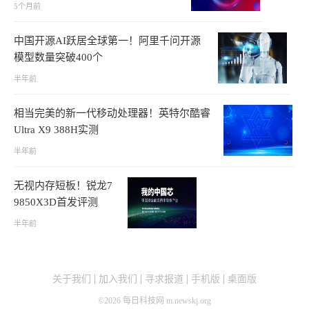
5个月前
中国开源AI跃居全球第一！阿里千问开源
模型数量突破400个
半年前
相当完美的新一代移动处理器！英特尔酷睿
Ultra X9 388H实测
半年前
无视内存短板！锐龙7
9850X3D首发评测
半年前
关于我们
加入我们
寻求报道
手机版
桌面版
©
2026
每日科技网 m.newskj.org