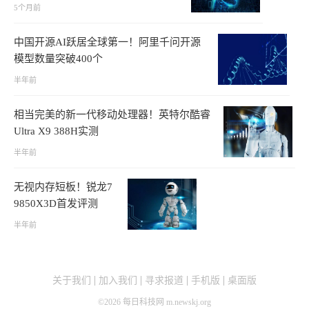
5个月前
中国开源AI跃居全球第一！阿里千问开源
模型数量突破400个
半年前
相当完美的新一代移动处理器！英特尔酷睿
Ultra X9 388H实测
半年前
无视内存短板！锐龙7
9850X3D首发评测
半年前
关于我们
加入我们
寻求报道
手机版
桌面版
©
2026
每日科技网 m.newskj.org