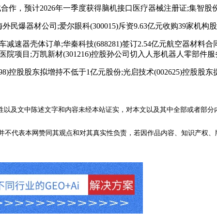
合作，预计2026年一季度获得脑机接口医疗器械注册证;集智股份(
外民爆器材公司;爱尔眼科(300015)斥资9.63亿元收购39家
壳体订单;华秦科技(688281)签订2.54亿元航空器材料合同;春光科
7亿元医院项目;万凯新材(301216)控股孙公司切入人形机器人零部件
控股股东拟增持不低于1亿元股份;光启技术(002625)控股股
性以及文中陈述文字和内容未经本站证实，对本文以及其中全部或者部分
不代表本网赞同其观点和对其真实性负责，若因作品内容、知识产权、