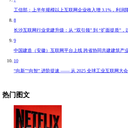
工信部：上半年规模以上互联网企业收入增 3.1%，利润降
8
长沙互联网行业党建升级：从 “双引领” 到 “扩面提质
9
中国建造（安徽）互联网平台上线 跨省协同共建建筑产
10
“向新”“向智” 进阶提速 —— 从 2025 全球工业互联
热门图文