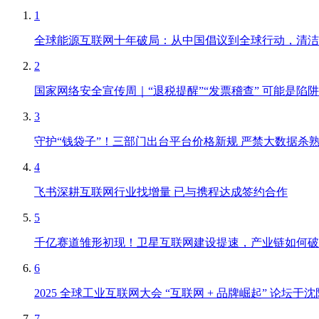
1
全球能源互联网十年破局：从中国倡议到全球行动，清洁
2
国家网络安全宣传周｜“退税提醒”“发票稽查” 可能是陷阱
3
守护“钱袋子”！三部门出台平台价格新规 严禁大数据杀熟、
4
飞书深耕互联网行业找增量 已与携程达成签约合作
5
千亿赛道雏形初现！卫星互联网建设提速，产业链如何破解
6
2025 全球工业互联网大会 “互联网 + 品牌崛起” 论
7