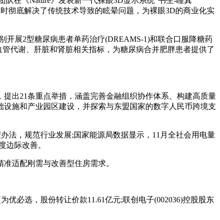
Nature》发表新一代裸眼3D显示系统“书生-瞳真
，同时彻底解决了传统技术导致的眩晕问题，为裸眼3D的商业化实
展2型糖尿病患者单药治疗(DREAMS-1)和联合口服降糖药
改善心血管代谢、肝脏和肾脏相关指标，为糖尿病合并肥胖患者提供了
提出21条重点举措，涵盖完善金融组织协作体系、构建高质量
础设施和产业园区建设，并探索与东盟国家的数字人民币跨境支
理办法，规范行业发展;国家能源局数据显示，11月全社会用电量
气度边际改善。
精准适配刚需与改善型住房需求。
，股份转让价款11.61亿元;联创电子(002036)控股股东