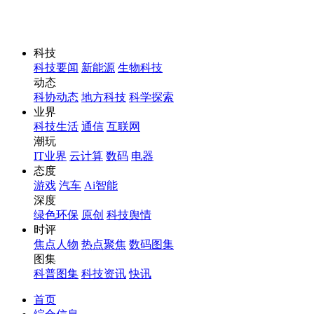
科技
科技要闻
新能源
生物科技
动态
科协动态
地方科技
科学探索
业界
科技生活
通信
互联网
潮玩
IT业界
云计算
数码
电器
态度
游戏
汽车
Ai智能
深度
绿色环保
原创
科技舆情
时评
焦点人物
热点聚焦
数码图集
图集
科普图集
科技资讯
快讯
首页