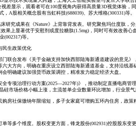
示技术实现重大跨越，上海人工智能实验室与复旦大学联合团队在《
围、全视差显示，观看者可在100度视角内获得高质量3D视觉体验
股相关概念股有当虹科技(688039)、苏大维格(300331)等。
成果在《Nature》上背靠背发表。研究聚焦玛仕度肽，分别开
减重效果上显著优于安慰剂或度拉糖肽(1.5mg)，同时可有效
002317)等。
与民生政策优化
联合发布《关于金融支持加快西部陆海新通道建设的意见》，
等六大方向，明确在重庆设立西部陆海新通道基金，支持沿线基
度例会明确建议加强货币政策调控，精准发力稳定经济大盘。
治理行动方案(2025—2027年)》，推动制定直播电商管
国内多晶硅市场价格小幅上涨，主流签单企业数量环比增加，行业景
购房社保缴纳年限缩短，多子女家庭可增购五环内住房，政策
维度。股权变更方面，锋龙股份(002931)控股股东变更为优必选