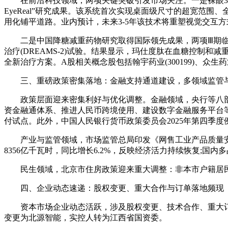
在前沿科技领域，两项关键突破引发市场关注。一是裸眼3D显
EyeReal”研究成果。该系统首次实现桌面级尺寸的超宽范
用化铺平道路。业内预计，未来3-5年该技术将重塑视觉交互方式，A
二是中国降糖减重药物研究取得国际领先成果，两项Ⅲ期临床研究
治疗(DREAMS-2)试验。结果显示，玛仕度肽在血糖控制和
全新治疗方案。A股相关概念股包括翰宇药业(300199)、众生药业(
三、重磅政策密集落地：金融支持通道建设，多领域监管
政策层面迎来密集利好与优化调整。金融领域，央行等八部门
资金融通体系、推进人民币跨境使用、建设数字金融服务平台
付试点。此外，中国人民银行货币政策委员会2025年第四季
产业与监管领域，市场监管总局印发《网售工业产品质量安全专项
8356亿千瓦时，同比增长6.2%，反映经济活力持续恢复;
民生领域，北京市住房政策迎来重大调整：非本市户籍居民
四、企业动态速递：股权变更、重大合作与订单落地频现
资本市场企业动态活跃，涉及股权变更、技术合作、重大订单等多个
变更为北源智能，实控人转为江西省国资委。