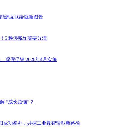
能源互联绘就新图景
！5 种涉税诈骗要分清
虚假促销 2026年4月实施
 “成长烦恼”？
坛于沈阳成功举办，共探工业数智转型新路径