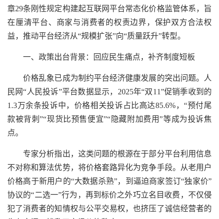
章29条刚性规定构建起互联网平台常态化价格监管体系，旨
在厘清平台、商家与消费者的权责边界，保护双方合法权
益，推动平台经济从“规模扩张”向“质量跃升”转型。
一、政策出台背景：回应民生痛点，补齐制度短板
价格乱象已成为制约平台经济健康发展的突出问题。人
民网“人民投诉”平台数据显示，2025年“双11”促销季收到的
1.3万余条投诉中，价格相关投诉占比高达85.6%，“预付尾
款被背刺”“现货比预售便宜”“隐藏附加费用”等成为投诉焦
点。
专家分析指出，这类问题的根源在于部分平台利用信息
不对称和算法优势，将价格套路异化为竞争手段。从老用户
价格高于新用户的“大数据杀熟”，到逼迫商家签订“独家价”
协议的“二选一”行为，再到标价之外巧立名目收费，不仅侵
犯了消费者的知情权与公平交易权，也挤压了诚信经营者的