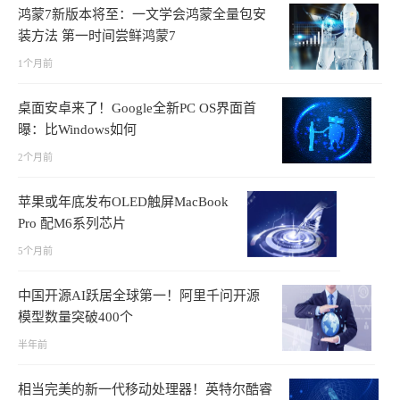
鸿蒙7新版本将至：一文学会鸿蒙全量包安
装方法 第一时间尝鲜鸿蒙7
1个月前
桌面安卓来了！Google全新PC OS界面首
曝：比Windows如何
2个月前
苹果或年底发布OLED触屏MacBook
Pro 配M6系列芯片
5个月前
中国开源AI跃居全球第一！阿里千问开源
模型数量突破400个
半年前
相当完美的新一代移动处理器！英特尔酷睿