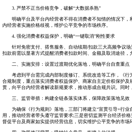
3. 严禁不正当价格竞争，破解“大数据杀熟”
明确平台及平台内经营者不得在消费者不知情的情况下，利用
内经营者实施价格歧视，维护公平竞争的市场秩序。
4. 强化消费者权益保护，明确“一键取消”刚性要求
针对免密支付、搭售服务、自动续期/扣款三大高频争议场景
扣款前需以显著方式提醒消费者扣款时间、金额及取消途径，允
二、实施安排：设置过渡期优化落地，明确平台自查重点
考虑到平台需完成内部制度修订、系统改造等工作，《行为规则
合规制度，重点落实消费者权益保护、商家自主定价权保护及规
贯，向平台内经营者解读新规要求，推动形成合规共识。同时
三、监管举措：构建全链条落实体系，保障政策落地见效
为确保《行为规则》落地，三部门将建立“宣贯引导+行业自
用，推动经营者带头遵守监管要求;三是密切监测平台经济价格
督促平台及商家如实提供经营信息，切实维护公平竞争的市场