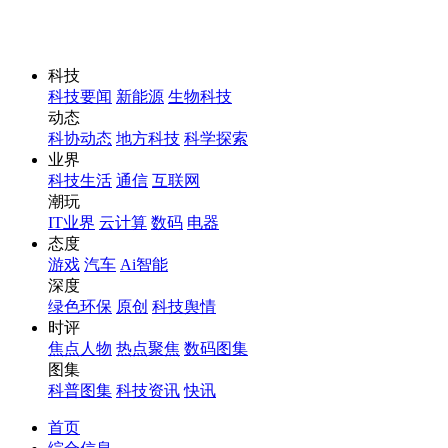
科技
科技要闻
新能源
生物科技
动态
科协动态
地方科技
科学探索
业界
科技生活
通信
互联网
潮玩
IT业界
云计算
数码
电器
态度
游戏
汽车
Ai智能
深度
绿色环保
原创
科技舆情
时评
焦点人物
热点聚焦
数码图集
图集
科普图集
科技资讯
快讯
首页