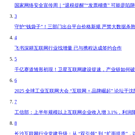
国家网络安全宣传周｜“退税提醒”“发票稽查” 可能是陷阱
3
守护“钱袋子”！三部门出台平台价格新规 严禁大数据杀熟、
4
飞书深耕互联网行业找增量 已与携程达成签约合作
5
千亿赛道雏形初现！卫星互联网建设提速，产业链如何破解
6
2025 全球工业互联网大会 “互联网 + 品牌崛起” 论
7
工信部：上半年规模以上互联网企业收入增 3.1%，利润降
8
长沙互联网行业党建升级：从 “双引领” 到 “扩面提质