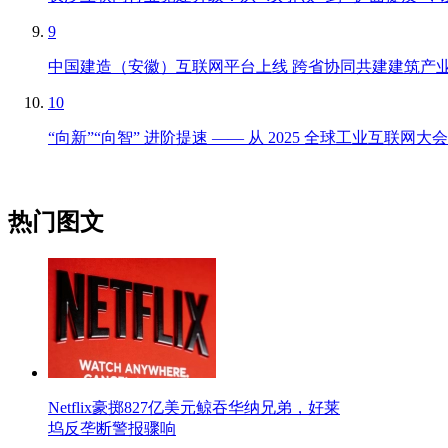
9
中国建造（安徽）互联网平台上线 跨省协同共建建筑产
10
“向新”“向智” 进阶提速 —— 从 2025 全球工业互联
热门图文
Netflix豪掷827亿美元鲸吞华纳兄弟，好莱
坞反垄断警报骤响