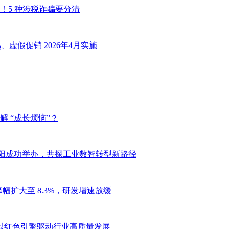
！5 种涉税诈骗要分清
虚假促销 2026年4月实施
 “成长烦恼”？
坛于沈阳成功举办，共探工业数智转型新路径
幅扩大至 8.3%，研发增速放缓
”，以红色引擎驱动行业高质量发展