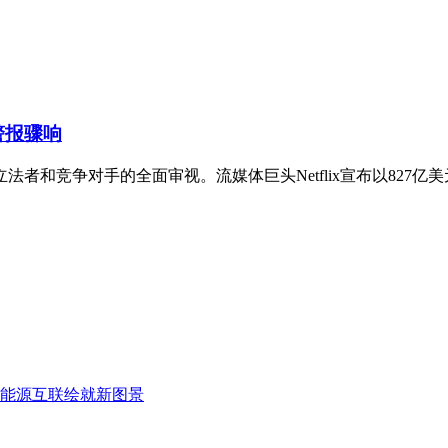
警报骤响
者和竞争对手的全面审视。流媒体巨头Netflix宣布以827亿
能源互联绘就新图景