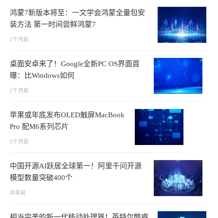
鸿蒙7新版本将至：一文学会鸿蒙全量包安
装方法 第一时间尝鲜鸿蒙7
1个月前
桌面安卓来了！Google全新PC OS界面首
曝：比Windows如何
2个月前
苹果或年底发布OLED触屏MacBook
Pro 配M6系列芯片
5个月前
中国开源AI跃居全球第一！阿里千问开源
模型数量突破400个
半年前
相当完美的新一代移动处理器！英特尔酷睿