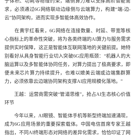
于体积、功耗等物理约束，端侧算力难以支撑高阶智能需
求，必须通过6G网络联动边缘侧与云端算力，构建“端-边-
云”协同架构，进而实现多智能体高效协作。
在黄宇红看来，6G网络在连接数量、时延、带宽等核
心指标上的革命性突破，将为各类终端的AI算力与服务需求
提供实时保障，这正是智能体互联网落地的关键前提。她特
别看好从具身智能行业切入突破6G应用瓶颈：“机器人的大
脑运算以及多智能体协同任务，对算力提出了极高要求，即
便未来芯片算力持续提升，也难以媲美云端或边端集群算
力，必须依靠云边端协同架构支撑AI应用规模化落地。”
王越：运营商需突破“管道思维”，抢占AI生态核心价值
环节
今年以来，AI眼镜、智能体手机等新型终端加速涌现，
成为6G应用场景的重要探索载体。中国电信首席专家王越
指出，不同AI终端形态对网络的差异化需求，恰恰印证了网