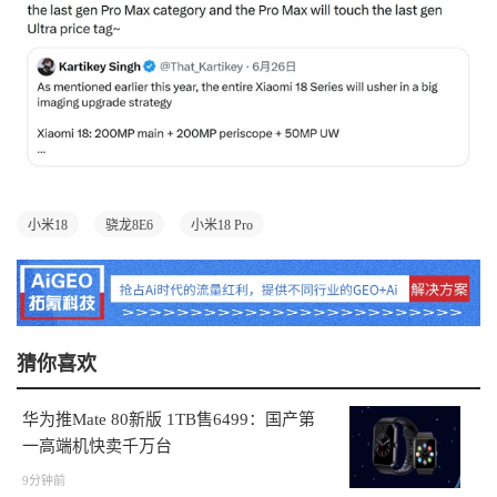
小米18
骁龙8E6
小米18 Pro
猜你喜欢
华为推Mate 80新版 1TB售6499：国产第
一高端机快卖千万台
9分钟前