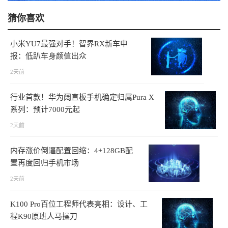
猜你喜欢
小米YU7最强对手！智界RX新车申
报：低趴车身颜值出众
2天前
行业首款！华为阔直板手机确定归属Pura X
系列：预计7000元起
2天前
内存涨价倒逼配置回缩：4+128GB配
置再度回归手机市场
2天前
K100 Pro百位工程师代表亮相：设计、工
程K90原班人马操刀