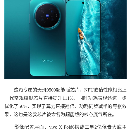
这颗专属的天玑9500超能版芯片，NPU峰值性能相比上
一代常规旗舰芯片直接提升111%，同时功耗表现还进一步
优化了56%，实现了算力直接翻倍、功耗同步减半的夸张效
果，这也是这款芯片被命名为超能版的核心底气所在。
影像配置层面，vivo X Fold6搭载三星2亿像素大底主