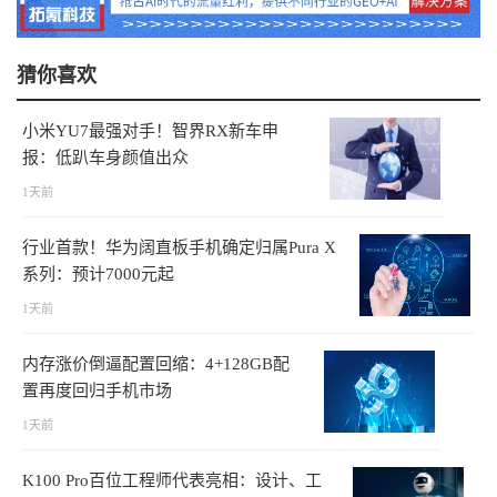
猜你喜欢
小米YU7最强对手！智界RX新车申
报：低趴车身颜值出众
1天前
行业首款！华为阔直板手机确定归属Pura X
系列：预计7000元起
1天前
内存涨价倒逼配置回缩：4+128GB配
置再度回归手机市场
1天前
K100 Pro百位工程师代表亮相：设计、工