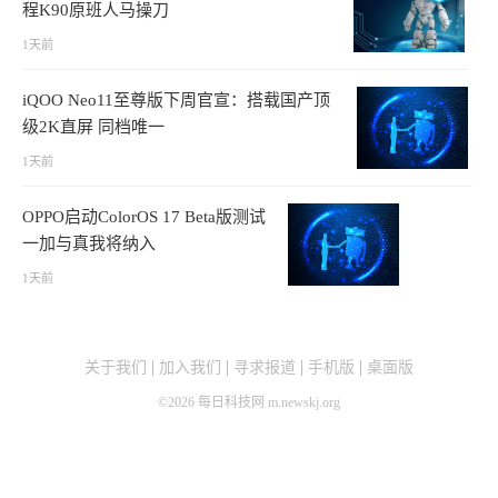
程K90原班人马操刀
1天前
iQOO Neo11至尊版下周官宣：搭载国产顶
级2K直屏 同档唯一
1天前
OPPO启动ColorOS 17 Beta版测试
一加与真我将纳入
1天前
关于我们
加入我们
寻求报道
手机版
桌面版
©
2026
每日科技网 m.newskj.org