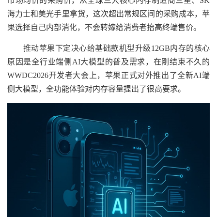
市场均价的采购价，从全球三大核心内存制造商三星、SK
海力士和美光手里拿货，这次超出常规区间的采购成本，苹
果选择自己内部消化，不会转嫁给消费者抬高终端售价。
推动苹果下定决心给基础款机型升级12GB内存的核心
原因是全行业端侧AI大模型的普及需求，在刚结束不久的
WWDC2026开发者大会上，苹果正式对外推出了全新AI端
侧大模型，全功能体验对内存容量提出了很高要求。