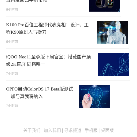
6小时前
K100 Pro百位工程师代表亮相：设计、工
程K90原班人马操刀
6小时前
iQOO Neo11至尊版下周官宣：搭载国产顶
级2K直屏 同档唯一
7小时前
OPPO启动ColorOS 17 Beta版测试
一加与真我将纳入
7小时前
关于我们
加入我们
寻求报道
手机版
桌面版