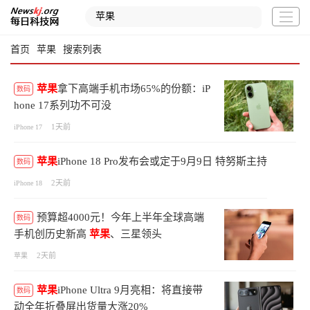
首页
苹果
搜索列表
苹果
拿下高端手机市场65%的份额：iP
数码
hone 17系列功不可没
1天前
iPhone 17
苹果
iPhone 18 Pro发布会或定于9月9日 特努斯主持
数码
2天前
iPhone 18
预算超4000元！今年上半年全球高端
数码
手机创历史新高
苹果
、三星领头
2天前
苹果
苹果
iPhone Ultra 9月亮相：将直接带
数码
动全年折叠屏出货量大涨20%