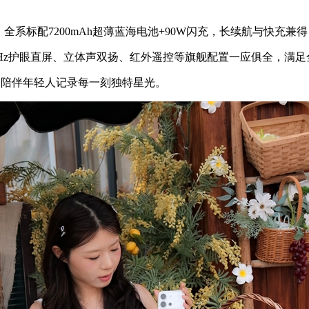
标配7200mAh超薄蓝海电池+90W闪充，长续航与快充兼
144Hz护眼直屏、立体声双扬、红外遥控等旗舰配置一应俱全，满
，陪伴年轻人记录每一刻独特星光。