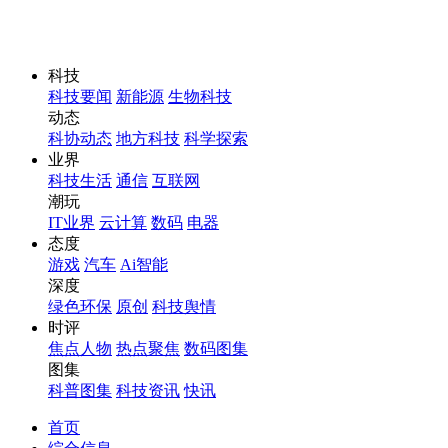
科技
科技要闻
新能源
生物科技
动态
科协动态
地方科技
科学探索
业界
科技生活
通信
互联网
潮玩
IT业界
云计算
数码
电器
态度
游戏
汽车
Ai智能
深度
绿色环保
原创
科技舆情
时评
焦点人物
热点聚焦
数码图集
图集
科普图集
科技资讯
快讯
首页