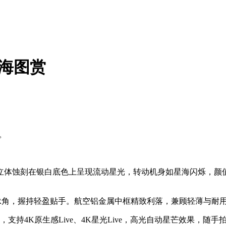
星海图赏
。
。
蚀刻在银白底色上呈现流动星光，转动机身如星海闪烁，颜值
大圆润R角，握持轻盈贴手。航空铝金属中框精致利落，兼顾轻薄与耐
4K原生感Live、4K星光Live，高光自动星芒效果，随手