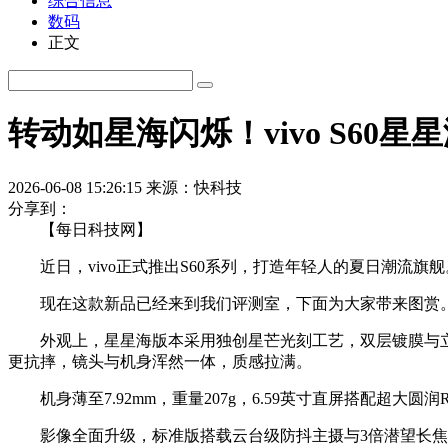
综合信息
数码
正文
转动如星海闪烁！vivo S60星
2026-06-08 15:26:15
来源：快科技
分享到：
【每日科技网】
近日，vivo正式推出S60系列，打造年轻人的夏日潮流旗舰
现在这款新品已经来到我们评测室，下面为大家带来图赏
外观上，星星海版本采用独创星芒光刻工艺，双层镀膜与立体
更抗摔，镜头与机身浑然一体，质感拉满。
机身薄至7.92mm，重量207g，6.59英寸直屏搭配超
影像全面升级，标准版搭载云台级防抖主摄与3倍潜望长焦，支持