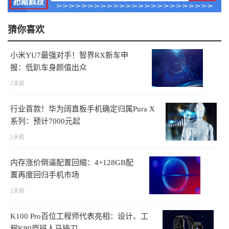
猜你喜欢
小米YU7最强对手！智界RX新车申
报：低趴车身颜值出众
2天前
行业首款！华为阔直板手机确定归属Pura X
系列：预计7000元起
2天前
内存涨价倒逼配置回缩：4+128GB配
置再度回归手机市场
2天前
K100 Pro百位工程师代表亮相：设计、工
程K90原班人马操刀