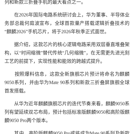
列和新款三折叠手机的最大看点之一。
在2026年国际电路系统研讨会上，华为董事、半导体业
务部总裁何庭波宣布，全球首款量产搭载逻辑折叠技术的
“麒麟2026”手机芯片，将于2026年秋季正式面世。
据介绍，这款芯片的核心逻辑电路采用双层垂直堆叠架
构，以“时间缩微”替代传统“几何缩微”，在无需更先进光刻
工艺的前提下，实现性能和能效的跨越式提升。
按照爆料信息，这款全新旗舰芯片预计将命名为麒麟
9050系列，并由华为Mate 90系列和新款三折叠屏旗舰全球
首发搭载。
从华为近年麒麟旗舰芯片的迭代节奏来看，麒麟9050系
列有望延续双芯布局，预计包括标准版麒麟9050和高阶版麒
麟9050 Pro两个版本。
其中，高阶版麒麟9050 Pro或将成为Mate 90系列及新款