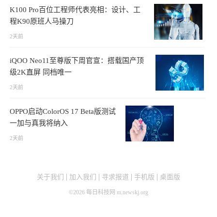
K100 Pro百位工程师代表亮相：设计、工
程K90原班人马操刀
2天前
iQOO Neo11至尊版下周官宣：搭载国产顶
级2K直屏 同档唯一
2天前
OPPO启动ColorOS 17 Beta版测试
一加与真我将纳入
2天前
关于我们
加入我们
寻求报道
手机版
桌面版
©
2026
每日科技网 m.newskj.org