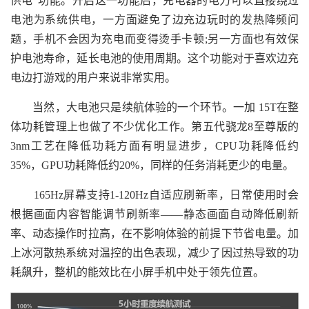
供电"功能。开启这一功能后，充电器的电力可以直接绕过
电池为系统供电，一方面避免了边充边玩时的发热降频问
题，手机不会因为充电而变得烫手卡顿;另一方面也有效保
护电池寿命，延长电池的使用周期。这个功能对于喜欢边充
电边打游戏的用户来说非常实用。
当然，大电池只是续航体验的一个环节。一加 15T在整
体功耗管理上也做了不少优化工作。第五代骁龙8至尊版的
3nm工艺在降低功耗方面有明显进步，CPU功耗降低约
35%，GPU功耗降低约20%，同样的任务消耗更少的电量。
165Hz屏幕支持1-120Hz自适应刷新率，日常使用时会
根据画面内容智能调节刷新率——静态画面自动降低刷新
率、动态操作时拉高，在不影响体验的前提下节省电量。加
上冰河散热系统对温控的出色表现，减少了因过热导致的功
耗飙升，整机的能效比在小屏手机中处于领先位置。