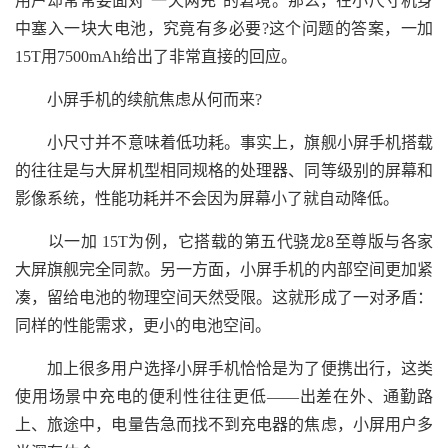
用户却常常要面对"一天两充"的窘境。那么，在小尺寸机身
中塞入一块大电池，究竟有多必要?这个问题的答案，一加
15T用7500mAh给出了非常直接的回应。
小屏手机的续航焦虑从何而来?
小尺寸并不意味着低功耗。事实上，旗舰小屏手机搭载
的往往是与大屏机型相同规格的处理器、同等级别的屏幕和
影像系统，性能功耗并不会因为屏幕小了就自动降低。
以一加 15T为例，它搭载的第五代骁龙8至尊版与各家
大屏旗舰完全同款。另一方面，小屏手机的内部空间更加紧
凑，留给电池的物理空间天然受限。这就形成了一对矛盾：
同样的性能需求，更小的电池空间。
加上很多用户选择小屏手机恰恰是为了便携出行，这类
使用场景中充电的便利性往往更低——出差在外、通勤路
上、旅途中，电量告急而找不到充电器的焦虑，小屏用户多