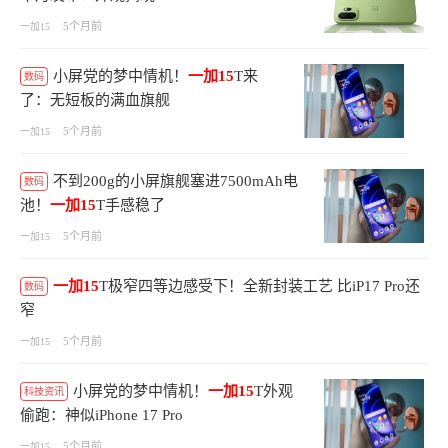
5个月前
一加15
小屏党的梦中情机！
一加15
T来
数码
了：无短板的满血旗舰
5个月前
一加15
不到200g的小屏旗舰塞进7500mAh电
数码
池！
一加15
T手感稳了
5个月前
一加15
一加15
T极窄四等边感受下！全新封装工艺 比iP17 Pro还
数码
窄
5个月前
一加15
小屏党的梦中情机！
一加15
T外观
科技资讯
偷跑：神似iPhone 17 Pro
5个月前
一加15