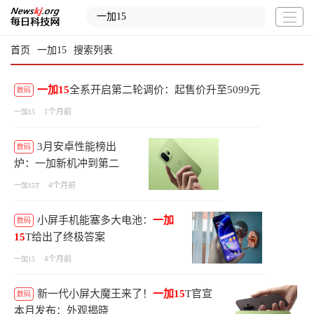
首页
一加15
搜索列表
一加15
全系开启第二轮调价：起售价升至5099元
数码
1个月前
一加15
3月安卓性能榜出
数码
炉：一加新机冲到第二
4个月前
一加15T
小屏手机能塞多大电池：
一加
数码
15
T给出了终极答案
4个月前
一加15
新一代小屏大魔王来了！
一加15
T官宣
数码
本月发布：外观揭晓