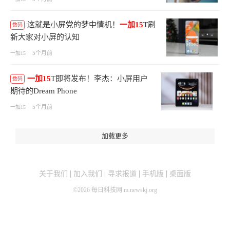
这就是小屏党的梦中情机！
一加15
T刷
数码
新大家对小屏的认知
5个月前
一加15
一加15
T即将发布！李杰：小屏用户
数码
期待的Dream Phone
5个月前
一加15
加载更多
关于我们
加入我们
寻求报道
手机版
桌面版
©
2026
每日科技网 m.newskj.org