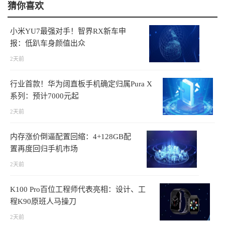
猜你喜欢
小米YU7最强对手！智界RX新车申
报：低趴车身颜值出众
2天前
行业首款！华为阔直板手机确定归属Pura X
系列：预计7000元起
2天前
内存涨价倒逼配置回缩：4+128GB配
置再度回归手机市场
2天前
K100 Pro百位工程师代表亮相：设计、工
程K90原班人马操刀
2天前