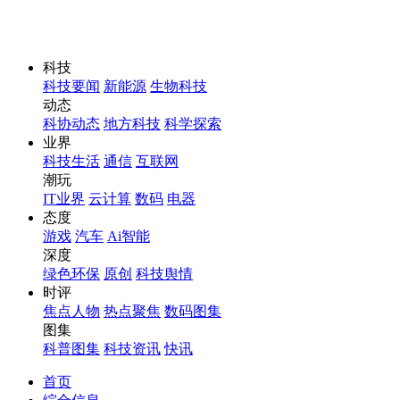
科技
科技要闻
新能源
生物科技
动态
科协动态
地方科技
科学探索
业界
科技生活
通信
互联网
潮玩
IT业界
云计算
数码
电器
态度
游戏
汽车
Ai智能
深度
绿色环保
原创
科技舆情
时评
焦点人物
热点聚焦
数码图集
图集
科普图集
科技资讯
快讯
首页