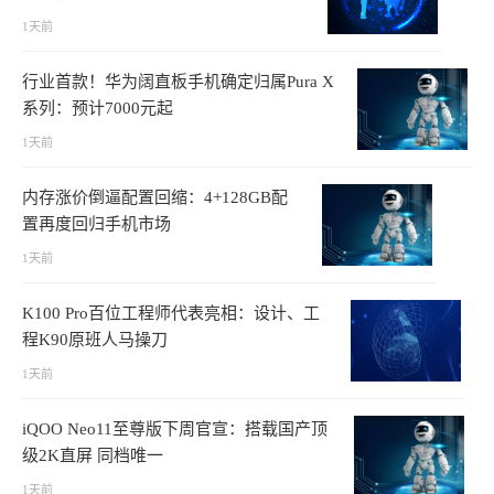
1天前
行业首款！华为阔直板手机确定归属Pura X
系列：预计7000元起
1天前
内存涨价倒逼配置回缩：4+128GB配
置再度回归手机市场
1天前
K100 Pro百位工程师代表亮相：设计、工
程K90原班人马操刀
1天前
iQOO Neo11至尊版下周官宣：搭载国产顶
级2K直屏 同档唯一
1天前