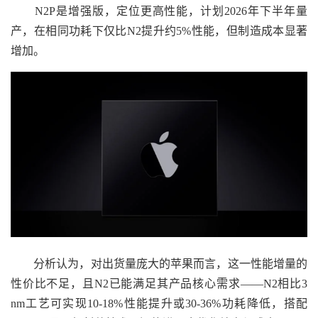
N2P是增强版，定位更高性能，计划2026年下半年量
产，在相同功耗下仅比N2提升约5%性能，但制造成本显著
增加。
分析认为，对出货量庞大的苹果而言，这一性能增量的
性价比不足，且N2已能满足其产品核心需求——N2相比3
nm工艺可实现10-18%性能提升或30-36%功耗降低，搭配