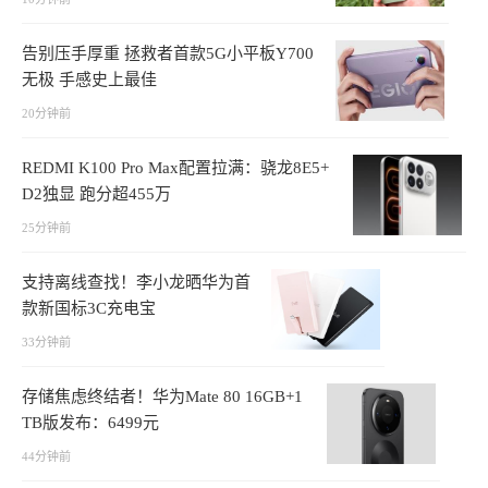
告别压手厚重 拯救者首款5G小平板Y700
无极 手感史上最佳
20分钟前
REDMI K100 Pro Max配置拉满：骁龙8E5+
D2独显 跑分超455万
25分钟前
支持离线查找！李小龙晒华为首
款新国标3C充电宝
33分钟前
存储焦虑终结者！华为Mate 80 16GB+1
TB版发布：6499元
44分钟前