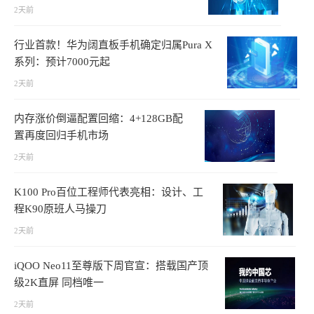
2天前
行业首款！华为阔直板手机确定归属Pura X
系列：预计7000元起
2天前
内存涨价倒逼配置回缩：4+128GB配
置再度回归手机市场
2天前
K100 Pro百位工程师代表亮相：设计、工
程K90原班人马操刀
2天前
iQOO Neo11至尊版下周官宣：搭载国产顶
级2K直屏 同档唯一
2天前