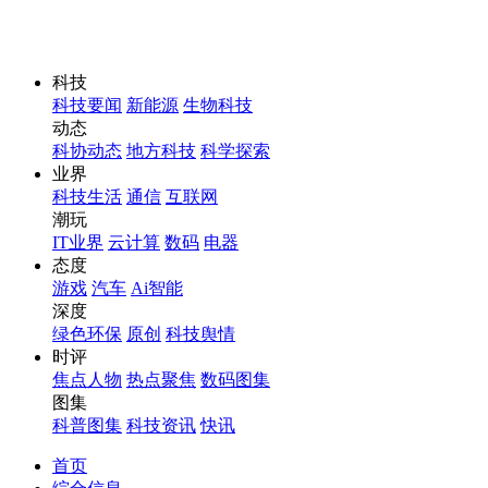
科技
科技要闻
新能源
生物科技
动态
科协动态
地方科技
科学探索
业界
科技生活
通信
互联网
潮玩
IT业界
云计算
数码
电器
态度
游戏
汽车
Ai智能
深度
绿色环保
原创
科技舆情
时评
焦点人物
热点聚焦
数码图集
图集
科普图集
科技资讯
快讯
首页