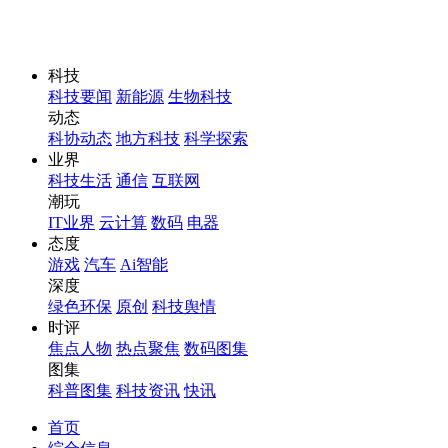
科技
科技要闻
新能源
生物科技
动态
科协动态
地方科技
科学探索
业界
科技生活
通信
互联网
潮玩
IT业界
云计算
数码
电器
态度
游戏
汽车
Ai智能
深度
绿色环保
原创
科技舆情
时评
焦点人物
热点聚焦
数码图集
图集
科普图集
科技资讯
快讯
首页