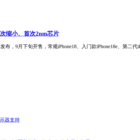
岛首次缩小、首次2nm芯片
月上旬发布，9月下旬开售，常规iPhone18、入门款iPhone18e、第二代iP
展显示器支持