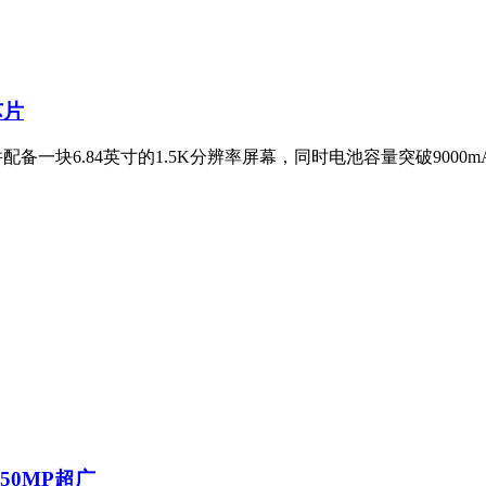
芯片
并配备一块6.84英寸的1.5K分辨率屏幕，同时电池容量突破900
+50MP超广