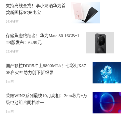
支持离线查找！李小龙晒华为首
款新国标3C充电宝
24分钟前
存储焦虑终结者！华为Mate 80 16GB+1
TB版发布：6499元
35分钟前
国产颗粒DDR5冲上8800MT/s！七彩虹X87
0E白火神助力创下新纪录
1天前
荣耀WIN2系列最快10月亮相：2nm芯片+万
级电池组合同档唯一
1天前