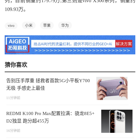
列，目前销量约179.79万;第三则是vivo X300系列，销量约
109.93万。
vivo
小米
苹果
华为
猜你喜欢
告别压手厚重 拯救者首款5G小平板Y700
无极 手感史上最佳
11分钟前
REDMI K100 Pro Max配置拉满：骁龙8E5+
D2独显 跑分超455万
16分钟前