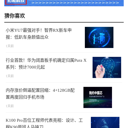
猜你喜欢
小米YU7最强对手！智界RX新车申
报：低趴车身颜值出众
1天前
行业首款！华为阔直板手机确定归属Pura X
系列：预计7000元起
1天前
内存涨价倒逼配置回缩：4+128GB配
置再度回归手机市场
1天前
K100 Pro百位工程师代表亮相：设计、工
程K90原班人马操刀