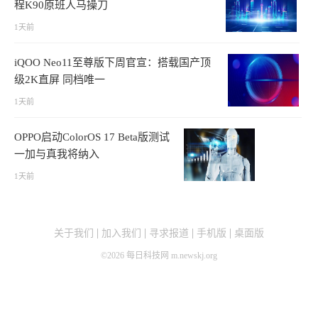
程K90原班人马操刀
1天前
iQOO Neo11至尊版下周官宣：搭载国产顶
级2K直屏 同档唯一
1天前
OPPO启动ColorOS 17 Beta版测试
一加与真我将纳入
1天前
关于我们
加入我们
寻求报道
手机版
桌面版
©
2026
每日科技网 m.newskj.org