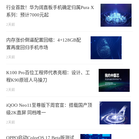
行业首款！华为阔直板手机确定归属Pura X
系列：预计7000元起
2天前
内存涨价倒逼配置回缩：4+128GB配
置再度回归手机市场
2天前
K100 Pro百位工程师代表亮相：设计、工
程K90原班人马操刀
2天前
iQOO Neo11至尊版下周官宣：搭载国产顶
级2K直屏 同档唯一
2天前
OPPO启动ColorOS 17 Beta版测试