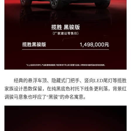
经典的悬浮车顶、隐藏式门把手、竖向LED尾灯等揽胜
家族设计悉数保留，在纯黑底色衬托下线条更利落，背景红
调骏马意象也呼应了“黑骏”的命名寓意。