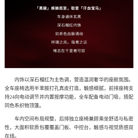
内饰以深石榴红为主色调，营造温润奢华的座舱氛围。
全车座椅选用半苯胺打孔真皮打造，触感细腻，前排座椅支
持24向电动调节并内置按摩功能，全车配备电动门吸，搭配
同色系织物顶篷。
车内空间布局规整，后排独立座椅兼顾乘坐舒适与私密
性，大面积软质包覆覆盖门板、中控台，触感与视觉质感双
在线。