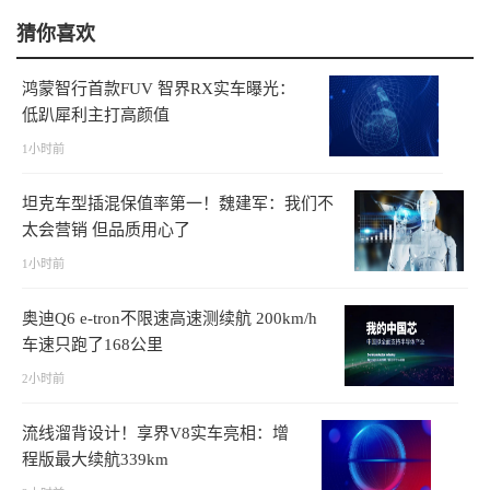
猜你喜欢
鸿蒙智行首款FUV 智界RX实车曝光：
低趴犀利主打高颜值
1小时前
坦克车型插混保值率第一！魏建军：我们不
太会营销 但品质用心了
1小时前
奥迪Q6 e-tron不限速高速测续航 200km/h
车速只跑了168公里
2小时前
流线溜背设计！享界V8实车亮相：增
程版最大续航339km