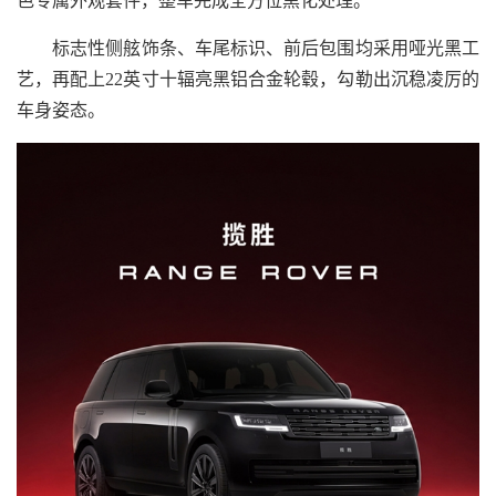
色专属外观套件，整车完成全方位黑化处理。
标志性侧舷饰条、车尾标识、前后包围均采用哑光黑工
艺，再配上22英寸十辐亮黑铝合金轮毂，勾勒出沉稳凌厉的
车身姿态。