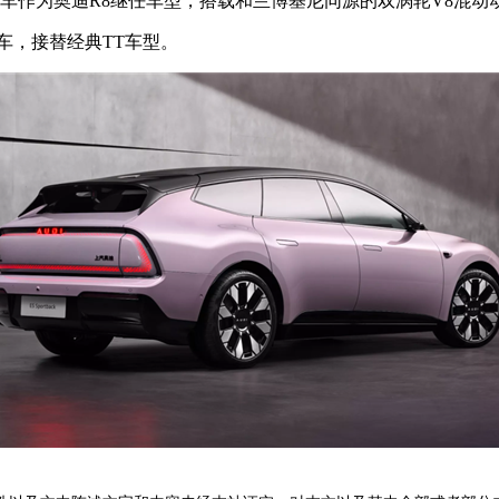
该车作为奥迪R8继任车型，搭载和兰博基尼同源的双涡轮V8混动
车，接替经典TT车型。