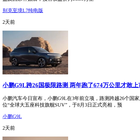
别克至境L7纯电版
2天前
小鹏G9L跨26国极限路测 两年跑了674万公里才敢
小鹏汽车今日宣布，小鹏G9L在3年前立项，路测跨越26个国
位“全球大五座科技旗舰SUV”，于8月3日正式亮相，预
小鹏G9L
2天前