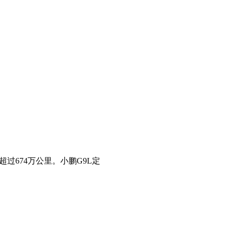
过674万公里。小鹏G9L定