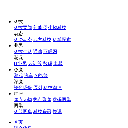
科技
科技要闻
新能源
生物科技
动态
科协动态
地方科技
科学探索
业界
科技生活
通信
互联网
潮玩
IT业界
云计算
数码
电器
态度
游戏
汽车
Ai智能
深度
绿色环保
原创
科技舆情
时评
焦点人物
热点聚焦
数码图集
图集
科普图集
科技资讯
快讯
首页