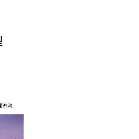
型
显鸿沟。