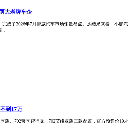
两大老牌车企
完成了2026年7月挪威汽车市场销量盘点。从结果来看，小鹏
看，
不到17万
版、702奢享智行版、702艾维亚版三款配置，官方预售价19.49