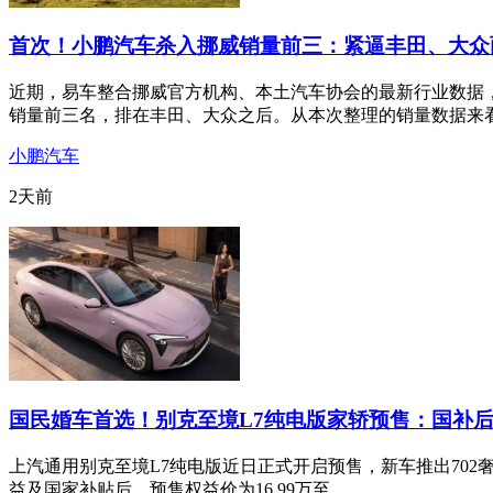
首次！小鹏汽车杀入挪威销量前三：紧逼丰田、大众
近期，易车整合挪威官方机构、本土汽车协会的最新行业数据，
销量前三名，排在丰田、大众之后。从本次整理的销量数据来
小鹏汽车
2天前
国民婚车首选！别克至境L7纯电版家轿预售：国补后
上汽通用别克至境L7纯电版近日正式开启预售，新车推出702奢享
益及国家补贴后，预售权益价为16.99万至