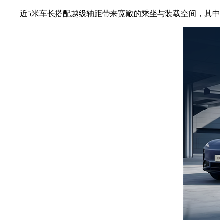
近5米车长搭配越级轴距带来宽敞的乘坐与装载空间，其中后备厢