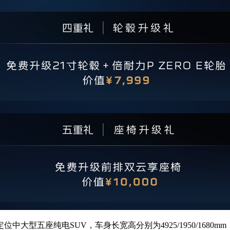
座纯电SUV，车身长宽高分别为4925/1950/1680mm，