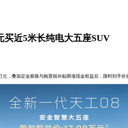
万元买近5米长纯电大五座SUV
98万元，叠加定金膨胀与购置税补贴两项现金权益后，限时到手价低至