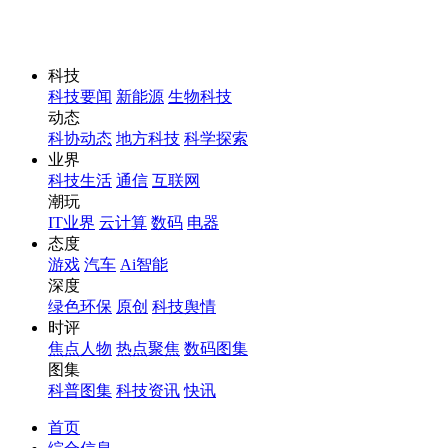
科技
科技要闻
新能源
生物科技
动态
科协动态
地方科技
科学探索
业界
科技生活
通信
互联网
潮玩
IT业界
云计算
数码
电器
态度
游戏
汽车
Ai智能
深度
绿色环保
原创
科技舆情
时评
焦点人物
热点聚焦
数码图集
图集
科普图集
科技资讯
快讯
首页