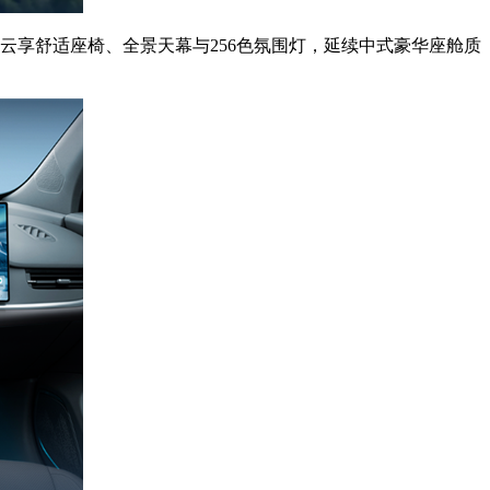
排云享舒适座椅、全景天幕与256色氛围灯，延续中式豪华座舱质