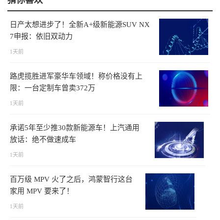
日产太想进步了！全新A+级新能源SUV NX
7申报：依旧双动力
1天前
路虎揽胜进军豪华车领域！称价格没有上
限：一台定制车曾卖372万
1天前
承诺5年至少推30款新能源车！上汽通用
放话：绝不做速成车
1天前
百万级 MPV 火了之后，鸿蒙智行这台
家用 MPV 要来了！
1天前