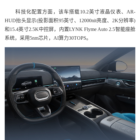
科技化配置方面，该车搭载10.2英寸液晶仪表、AR-
HUD抬头显示(投影面积95英寸、12000nit亮度、2K分辨率)
和15.4英寸2.5K中控屏，内置LYNK Flyme Auto 2.5智能座舱
系统，采用5nm芯片，AI算力30TOPS。