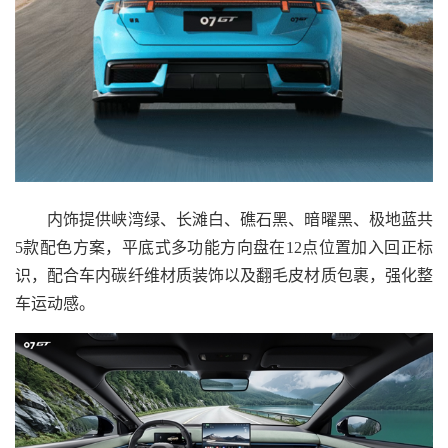
内饰提供峡湾绿、长滩白、礁石黑、暗曜黑、极地蓝共
5款配色方案，平底式多功能方向盘在12点位置加入回正标
识，配合车内碳纤维材质装饰以及翻毛皮材质包裹，强化整
车运动感。